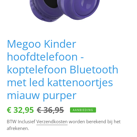
Megoo Kinder
hoofdtelefoon -
koptelefoon Bluetooth
met led kattenoortjes
miauw purper
Aanbiedingsprijs
€ 32,95
Normale
€ 36,95
AANBIEDING
prijs
BTW Inclusief
Verzendkosten
worden berekend bij het
afrekenen.