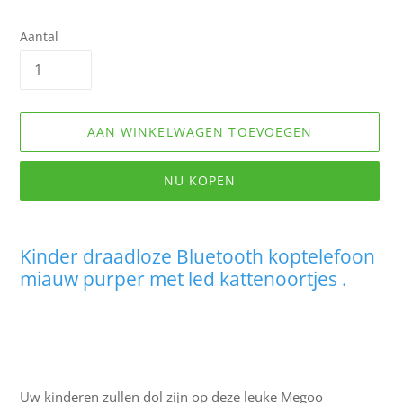
Aantal
AAN WINKELWAGEN TOEVOEGEN
NU KOPEN
Product
toegevoegen
Kinder draadloze Bluetooth koptelefoon
aan
miauw purper met led kattenoortjes .
uw
winkelwagen
Uw kinderen zullen dol zijn op deze leuke Megoo